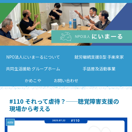
NPO法人にいまーるについて
就労継続支援B型 手楽来家
共同生活援助 グループホーム
手話普及活動事業
かめこや
お問い合わせ
#110 それって虐待？──聴覚障害支援の
現場から考える
note