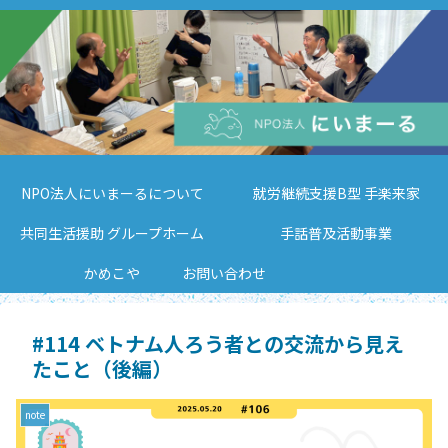
NPO法人にいまーるについて
就労継続支援B型 手楽来家
共同生活援助 グループホーム
手話普及活動事業
かめこや
お問い合わせ
#114 ベトナム人ろう者との交流から見え
たこと（後編）
note