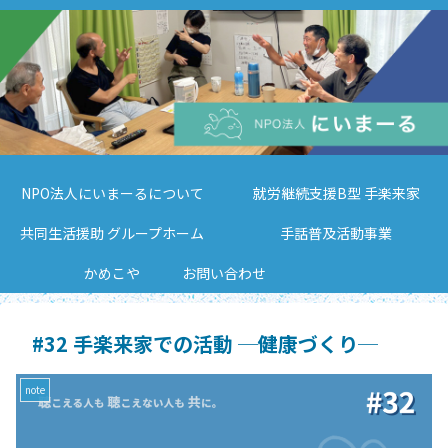
NPO法人にいまーるについて
就労継続支援B型 手楽来家
共同生活援助 グループホーム
手話普及活動事業
かめこや
お問い合わせ
#32 手楽来家での活動 ─健康づくり─
note