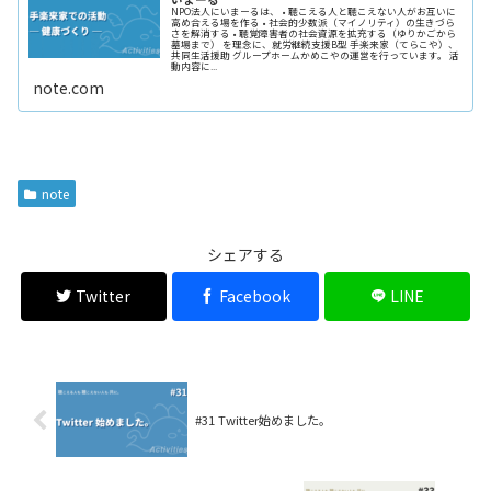
NPO法人にいまーるは、 • 聴こえる⼈と聴こえない⼈がお互いに
⾼め合える場を作る • 社会的少数派（マイノリティ）の⽣きづら
さを解消する • 聴覚障害者の社会資源を拡充する（ゆりかごから
墓場まで） を理念に、就労継続支援B型 手楽来家（てらこや）、
共同生活援助 グループホームかめこやの運営を行っています。 活
動内容に...
note.com
note
シェアする
Twitter
Facebook
LINE
#31 Twitter始めました。