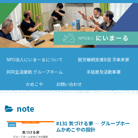
NPO法人にいまーるについて
就労継続支援B型 手楽来家
共同生活援助 グループホーム
手話普及活動事業
かめこや
お問い合わせ
note
#131 気づける家 ― グループホー
note
ムかめこやの設計