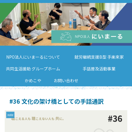
NPO法人にいまーるについて
就労継続支援B型 手楽来家
共同生活援助 グループホーム
手話普及活動事業
かめこや
お問い合わせ
#36 文化の架け橋としての手話通訳
note