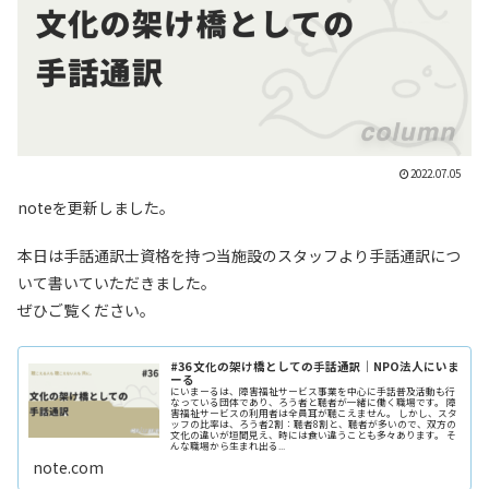
2022.07.05
noteを更新しました。
本日は手話通訳士資格を持つ当施設のスタッフより手話通訳につ
いて書いていただきました。
ぜひご覧ください。
#36 文化の架け橋としての手話通訳｜NPO法人にいま
ーる
にいまーるは、障害福祉サービス事業を中心に手話普及活動も行
なっている団体であり、ろう者と聴者が一緒に働く職場です。 障
害福祉サービスの利用者は全員耳が聴こえません。 しかし、スタ
ッフの比率は、ろう者2割：聴者8割と、聴者が多いので、双方の
文化の違いが垣間見え、時には食い違うことも多々あります。 そ
んな職場から生まれ出る...
note.com