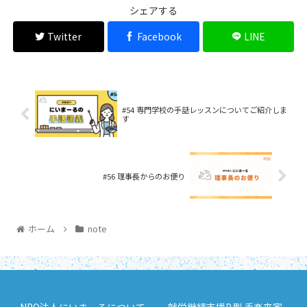
シェアする
Twitter
Facebook
LINE
#54 専門学校の手話レッスンについてご紹介しま
す
#56 理事長からのお便り
ホーム
note
NPO法人にいまーるについて
就労継続支援B型 手楽来家