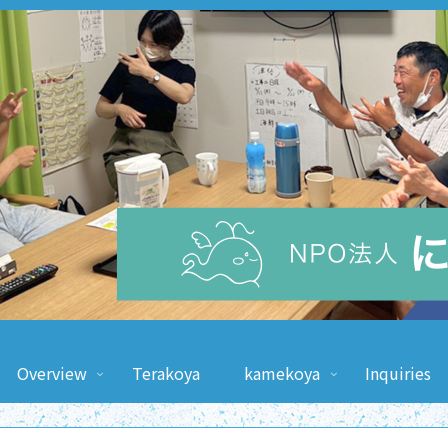
Overview
Terakoya
kamekoya
Inquiries