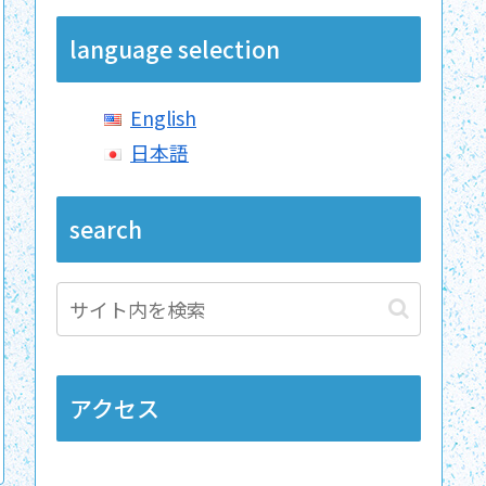
language selection
English
日本語
search
アクセス