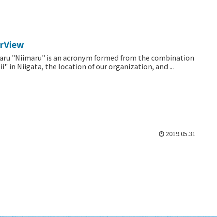
rView
aru "Niimaru" is an acronym formed from the combination
ii" in Niigata, the location of our organization, and ...
2019.05.31